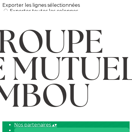
Exporter les lignes sélectionnées
Exporter toutes les colonnes
Exporter uniquement les colonnes affichées
Menu
Ajoutez un logo, un bouton, des réseaux sociaux
Cliquez pour éditer
L'association
▴
▾
Actualités
▴
▾
Agenda
▴
▾
Activités
▴
▾
Planning
Descriptif
Boîte à idées Gem le Bambou
Horaires et accès
▴
▾
Nous contacter
▴
▾
Nos partenaires
▴
▾