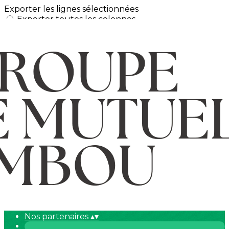
Exporter les lignes sélectionnées
Exporter toutes les colonnes
Exporter uniquement les colonnes affichées
Menu
Ajoutez un logo, un bouton, des réseaux sociaux
Cliquez pour éditer
L'association
▴
▾
Actualités
▴
▾
Agenda
▴
▾
Activités
▴
▾
Planning
Descriptif
Boîte à idées Gem le Bambou
Horaires et accès
▴
▾
Nous contacter
▴
▾
Nos partenaires
▴
▾