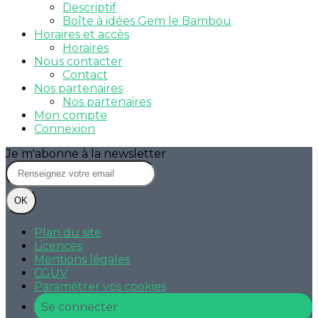
Descriptif
Boîte à idées Gem le Bambou
Horaires et accès
Horaires
Nous contacter
Contact
Nos partenaires
Nos partenaires
Mon compte
Connexion
Je m'abonne à la newsletter
OK
Plan du site
Licences
Mentions légales
CGUV
Paramétrer vos cookies
Se connecter