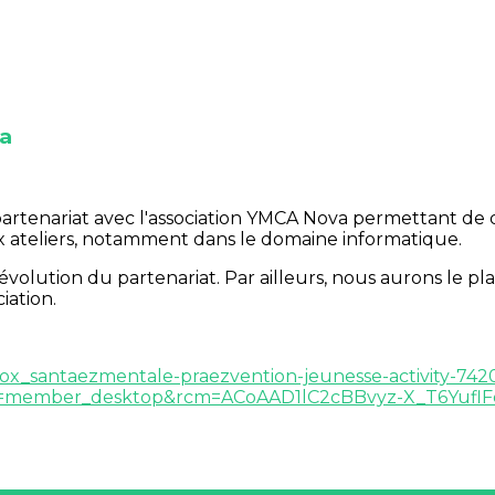
a
partenariat avec l'association YMCA Nova permettant d
ux ateliers, notamment dans le domaine informatique.
volution du partenariat. Par ailleurs, nous aurons le plai
iation.
lbox_santaezmentale-praezvention-jeunesse-activity-74
member_desktop&rcm=ACoAAD1lC2cBBvyz-X_T6YuflF