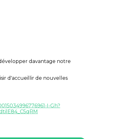
e développer davantage notre
sir d'accueillir de nouvelles
20015034996776961-I-Gh?
dtilE84_C5qRM