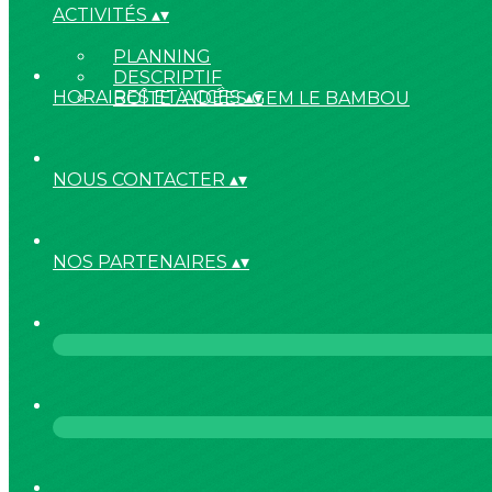
ACTIVITÉS
▴
▾
PLANNING
DESCRIPTIF
HORAIRES ET ACCÈS
▴
▾
BOÎTE À IDÉES GEM LE BAMBOU
NOUS CONTACTER
▴
▾
NOS PARTENAIRES
▴
▾