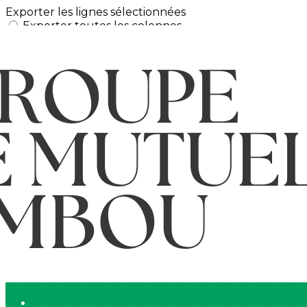
Exporter les lignes sélectionnées
Exporter toutes les colonnes
Exporter uniquement les colonnes affichées
Menu
Ajoutez un logo, un bouton, des réseaux sociaux
Cliquez pour éditer
L'ASSOCIATION
▴
▾
ACTUALITÉS
▴
▾
AGENDA
▴
▾